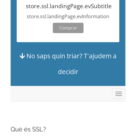
store.ssl.landingPage.evSubtitle
store.ssl.landingPage.evInformation
Comprar
No saps quin triar? T'ajudem a
decidir
Canvia
la
navega
Què és SSL?