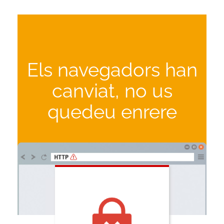
Els navegadors han
canviat, no us
quedeu enrere