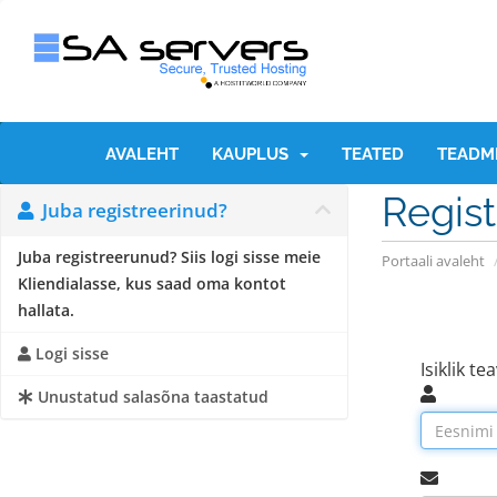
AVALEHT
KAUPLUS
TEATED
TEADM
Regist
Juba registreerinud?
Juba registreerunud? Siis logi sisse meie
Portaali avaleht
Kliendialasse, kus saad oma kontot
hallata.
Logi sisse
Isiklik te
Unustatud salasõna taastatud