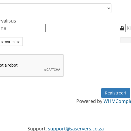
rvalisus
enereerimine
Powered by
WHMComplet
Support:
support@saservers.co.za