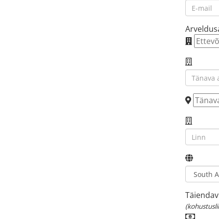
Arveldus
Täiendav
(kohustusli